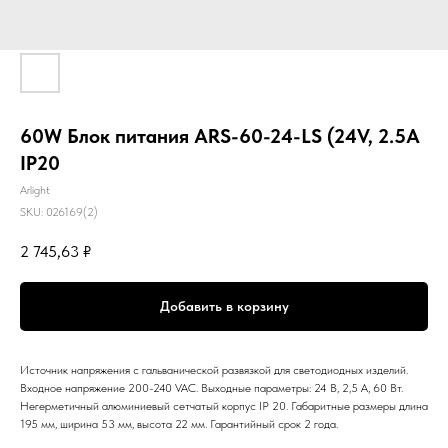
60W Блок питания ARS-60-24-LS (24V, 2.5A
IP20
Arlight
SKU:
026169(2)
2 745,63
₽
Добавить в корзину
Источник напряжения с гальванической развязкой для светодиодных изделий.
Входное напряжение 200-240 VAC. Выходные параметры: 24 В, 2,5 А, 60 Вт.
Негерметичный алюминиевый сетчатый корпус IP 20. Габаритные размеры длина
195 мм, ширина 53 мм, высота 22 мм. Гарантийный срок 2 года.