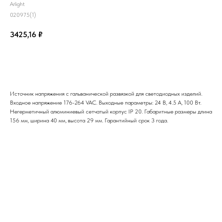
Arlight
020975(1)
3425,16
₽
Добавить в корзину
Источник напряжения с гальванической развязкой для светодиодных изделий.
Входное напряжение 176-264 VAC. Выходные параметры: 24 В, 4.5 А, 100 Вт.
Негерметичный алюминиевый сетчатый корпус IP 20. Габаритные размеры длина
156 мм, ширина 40 мм, высота 29 мм. Гарантийный срок 3 года.