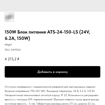
150W Блок питания ATS-24-150-LS (24V,
6.2A, 150W)
Arlight
SKU:
049064
4 213,2
₽
Добавить в корзину
Источник напряжения с гальванической развязкой для светодиодных изделий.
Входное напряжение 198-242 VAC. Выходные параметры: 24 В, 6.2 А, 150 Вт.
Негерметичный алюминиевый сетчатый корпус IP 20. Возможность регулировки
яркости с помощью DIP-переключателей. Функция плавного пуска, время выхода
на полную яркость - 5 сек. Габаритные размеры длина 211 мм, ширина 52 мм,