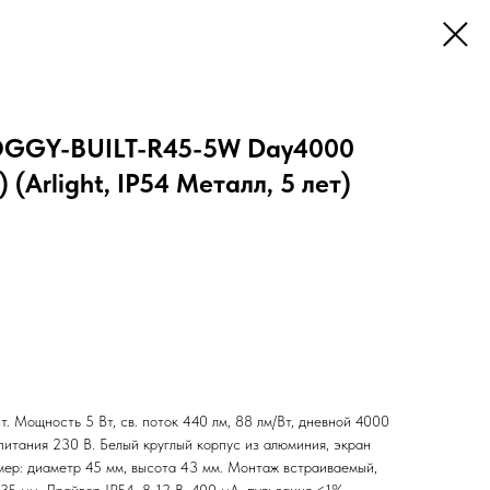
OGGY-BUILT-R45-5W Day4000
 (Arlight, IP54 Металл, 5 лет)
. Мощность 5 Вт, св. поток 440 лм, 88 лм/Вт, дневной 4000
питания 230 В. Белый круглый корпус из алюминия, экран
ер: диаметр 45 мм, высота 43 мм. Монтаж встраиваемый,