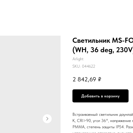
Светильник MS-F
(WH, 36 deg, 230V)
Arlight
SKU:
044622
2 842,69
₽
Добавить в корзину
Встраиваемый светильник даунлайт
K, CRI>90, угол 36°, напряжение 
PMMA, степень защиты IP54. Разм