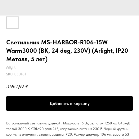
Светильник MS-HARBOR-R106-15W
Warm3000 (BK, 24 deg, 230V) (Arlight, IP20
Металл, 5 лет)
Arlight
SKU:
050181
3 962,92
₽
Добавить в корзину
Встраиваемый светильник даунлайт. Мощность 15 Вт, св. поток 1260 лм, 84 лм/Вт,
тёплый 3000 K, CRI>90, угол 24°, напряжение питания 230 В. Чёрный круглый
корпус из алюминия, степень защиты IP20. Размер: диаметр 106 мм, высота 63