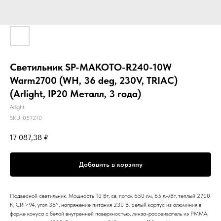
Светильник SP-MAKOTO-R240-10W
Warm2700 (WH, 36 deg, 230V, TRIAC)
(Arlight, IP20 Металл, 3 года)
Arlight
SKU:
057210
17 087,38
₽
Добавить в корзину
Подвесной светильник. Мощность 10 Вт, св. поток 650 лм, 65 лм/Вт, теплый 2700
K, CRI>94, угол 36°, напряжение питания 230 В. Белый корпус из алюминия в
форме конуса с белой внутренней поверхностью, линза-рассеиватель из PMMA,