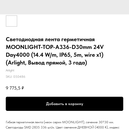
Светодиодная лента герметичная
MOONLIGHT-TOP-A336-D30mm 24V
Day4000 (14.4 W/m, IP65, 5m, wire x1)
(Arlight, Вывод прямой, 3 года)
Arlight
SKU:
050486
9 775,5
₽
Добавить в корзину
Гибкая герметичная лента (неон серии MOONLIGHT), сечение 30?30 мм.
Светодиоды SMD 2835 336 шт/м. Цвет свечения ДНЕВНОЙ (4000 К), индекс