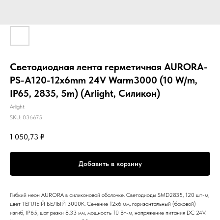
Светодиодная лента герметичная AURORA-
PS-A120-12x6mm 24V Warm3000 (10 W/m,
IP65, 2835, 5m) (Arlight, Силикон)
Arlight
SKU:
036675
1 050,73
₽
Добавить в корзину
Гибкий неон AURORA в силиконовой оболочке. Светодиоды SMD2835, 120 шт-м,
цвет ТЁПЛЫЙ БЕЛЫЙ 3000К. Сечение 12х6 мм, горизонтальный (боковой)
изгиб, IP65, шаг резки 8.33 мм, мощность 10 Вт-м, напряжение питания DC 24V.