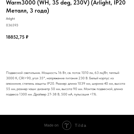
Warm3000 (WH, 35 deg, 230V) (Arlight, IP20
Металл, 3 года)
Arlight
036593
18852,75
₽
Добавить в корзину
Подвесной светильник. Мощность 16 Вт, св. поток 1010 лм, 63 лм/Вт, теплый
3000 K, CRI>90, угол 35°, напряжение питания 230 В. Белый корпус из
алюминия, степень защиты IP20. Размер: длина 1039 мм, ширина 40 мм, высота
55 мм, размер чаши: диаметр 50 мм, высота 90 мм. Монтаж подвесной, длина
подвеса 1300 мм. Драйвер 27-38 В, 500 мА, пульсация <1%.
Tilda
Made on