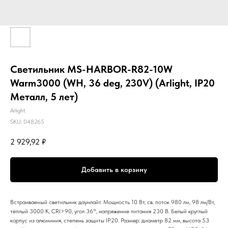
Светильник MS-HARBOR-R82-10W
Warm3000 (WH, 36 deg, 230V) (Arlight, IP20
Металл, 5 лет)
Arlight
SKU:
048265
2 929,92
₽
Добавить в корзину
Встраиваемый светильник даунлайт. Мощность 10 Вт, св. поток 980 лм, 98 лм/Вт,
тёплый 3000 K, CRI>90, угол 36°, напряжение питания 230 В. Белый круглый
корпус из алюминия, степень защиты IP20. Размер: диаметр 82 мм, высота 53