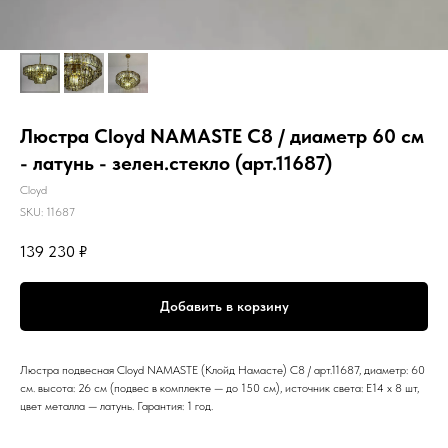
Люстра Cloyd NAMASTE C8 / диаметр 60 см
- латунь - зелен.стекло (арт.11687)
Cloyd
SKU:
11687
139 230
₽
Добавить в корзину
Люстра подвесная Cloyd NAMASTE (Клойд Намасте) C8 / арт.11687, диаметр: 60
см. высота: 26 см (подвес в комплекте — до 150 см), источник света: E14 х 8 шт,
цвет металла — латунь. Гарантия: 1 год.