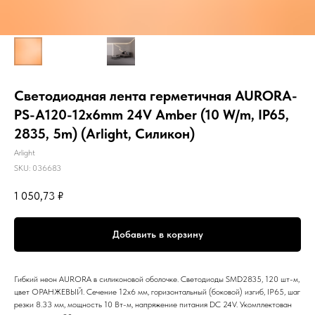
Светодиодная лента герметичная AURORA-
PS-A120-12x6mm 24V Amber (10 W/m, IP65,
2835, 5m) (Arlight, Силикон)
Arlight
SKU:
036683
1 050,73
₽
Добавить в корзину
Гибкий неон AURORA в силиконовой оболочке. Светодиоды SMD2835, 120 шт-м,
цвет ОРАНЖЕВЫЙ. Сечение 12х6 мм, горизонтальный (боковой) изгиб, IP65, шаг
резки 8.33 мм, мощность 10 Вт-м, напряжение питания DC 24V. Укомплектован