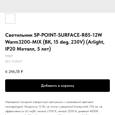
Светильник SP-POINT-SURFACE-R85-12W
Warm3200-MIX (BK, 15 deg, 230V) (Arlight,
IP20 Металл, 5 лет)
Arlight
SKU:
058607
6 246,18
₽
Добавить в корзину
Накладной откидной поворотный светильник с изменяемой цветовой
температурой. Мощность 12 Вт, св. поток с решеткой honeycomb 750 лм, св.
эффективность 62 лм/Вт, теплый 2700 K, теплый 3200 K, дневной 4000K