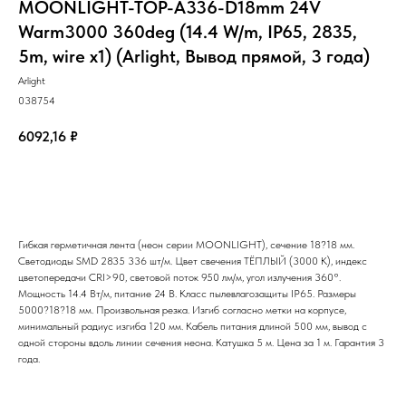
MOONLIGHT-TOP-A336-D18mm 24V
Warm3000 360deg (14.4 W/m, IP65, 2835,
5m, wire x1) (Arlight, Вывод прямой, 3 года)
Arlight
038754
6092,16
₽
Добавить в корзину
Гибкая герметичная лента (неон серии MOONLIGHT), сечение 18?18 мм.
Светодиоды SMD 2835 336 шт/м. Цвет свечения ТЁПЛЫЙ (3000 К), индекс
цветопередачи CRI>90, световой поток 950 лм/м, угол излучения 360°.
Мощность 14.4 Вт/м, питание 24 В. Класс пылевлагозащиты IP65. Размеры
5000?18?18 мм. Произвольная резка. Изгиб согласно метки на корпусе,
минимальный радиус изгиба 120 мм. Кабель питания длиной 500 мм, вывод с
одной стороны вдоль линии сечения неона. Катушка 5 м. Цена за 1 м. Гарантия 3
года.