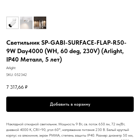
Светильник SP-GABI-SURFACE-FLAP-R50-
9W Day4000 (WH, 60 deg, 230V) (Arlight,
IP40 Металл, 5 лет)
Arlight
SKU:
052342
7 317,66
₽
Добавить в корзину
Накладной откидной светильник. Мощность 9 Вт, св. поток 650 лм, 72 лм/Вт,
дневной 4000 K, CRI>90, угол 60°, напряжение питания 230 В. Белый круглый
корпус из алюминия, экран PMMA, степень защиты IP40. Размер: диаметр 50 мм,