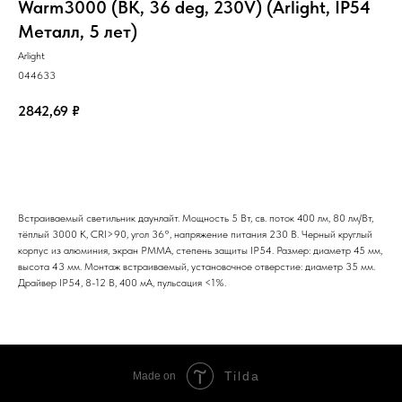
Warm3000 (BK, 36 deg, 230V) (Arlight, IP54
Металл, 5 лет)
Arlight
044633
2842,69
₽
Добавить в корзину
Встраиваемый светильник даунлайт. Мощность 5 Вт, св. поток 400 лм, 80 лм/Вт,
тёплый 3000 K, CRI>90, угол 36°, напряжение питания 230 В. Черный круглый
корпус из алюминия, экран PMMA, степень защиты IP54. Размер: диаметр 45 мм,
высота 43 мм. Монтаж встраиваемый, установочное отверстие: диаметр 35 мм.
Драйвер IP54, 8-12 В, 400 мА, пульсация <1%.
Tilda
Made on