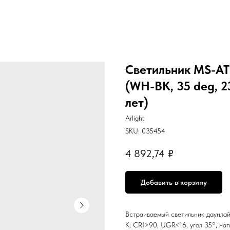
Светильник MS-A
(WH-BK, 35 deg, 23
лет)
Arlight
SKU:
035454
4 892,74
₽
Добавить в корзину
Встраиваемый светильник даунлайт
K, CRI>90, UGR<16, угол 35°, нап