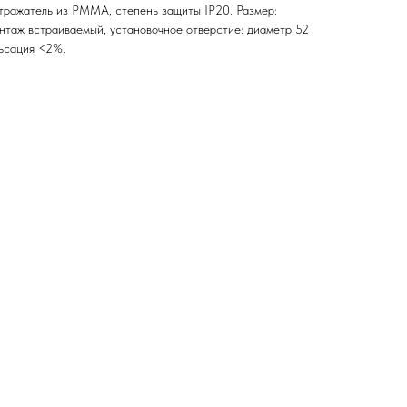
ажатель из PMMA, степень защиты IP20. Размер:
нтаж встраиваемый, установочное отверстие: диаметр 52
льсация <2%.