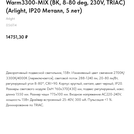
Warm3300-MIX (BK, 8-80 deg, 230V, TRIAC)
(Arlight, IP20 Металл, 5 лет)
Arlight
056114
14751,30
₽
Добавить в корзину
Декоративный подвесной светильник, 15Вт. Изменяемый цвет свечения 2700K/
3300K/4000K (переключается), световой поток 288-1240 лм, 20-80 лм/Вт,
регулируемый угол 8-80°, CRI>90. Корпус круглый, металл, цвет черный, IP20.
Размеры светового модуля: DxH ?60x370(430) мм, подвес регулируемый, макс.
длина 1550 мм. Размер чаши ?75x100 мм. Входное напряжение AC220-240V,
мощность 15Вт. Драйвер встроенный 25-40V, 300 мА. Пульсация <1 %.
Диммирование по TRIAC.