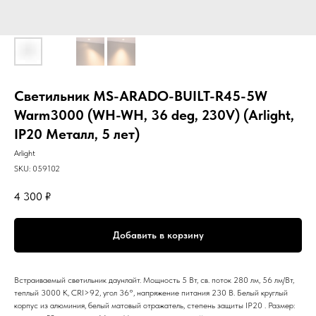
Светильник MS-ARADO-BUILT-R45-5W
Warm3000 (WH-WH, 36 deg, 230V) (Arlight,
IP20 Металл, 5 лет)
Arlight
SKU:
059102
4 300
₽
Добавить в корзину
Встраиваемый светильник даунлайт. Мощность 5 Вт, св. поток 280 лм, 56 лм/Вт,
теплый 3000 K, CRI>92, угол 36°, напряжение питания 230 В. Белый круглый
корпус из алюминия, белый матовый отражатель, степень защиты IP20 . Размер: