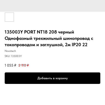
135003Y PORT NT18 208 черный
Однофазный трехжильный шинопровод с
токопроводом и заглушкой, 2м IP20 22
Novotech
SKU:
135003Y
1 055
₽
2 110
₽
Добавить в корзину