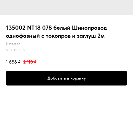
135002 NT18 078 белый Шинопровод
однофазный с токопров и заглуш 2м
Novotech
SKU:
135002
1 688
₽
2 110
₽
Добавить в корзину