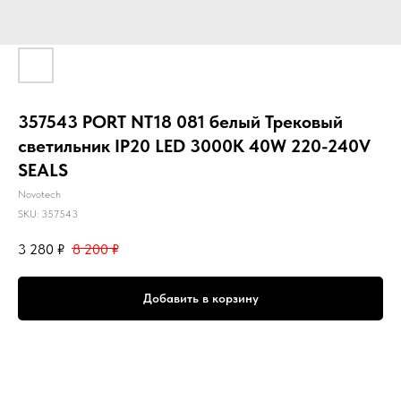
357543 PORT NT18 081 белый Трековый
светильник IP20 LED 3000K 40W 220-240V
SEALS
Novotech
SKU:
357543
3 280
₽
8 200
₽
Добавить в корзину