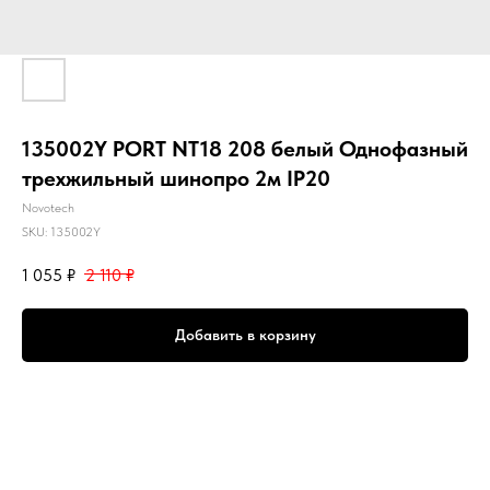
135002Y PORT NT18 208 белый Однофазный
трехжильный шинопро 2м IP20
Novotech
SKU:
135002Y
1 055
₽
2 110
₽
Добавить в корзину